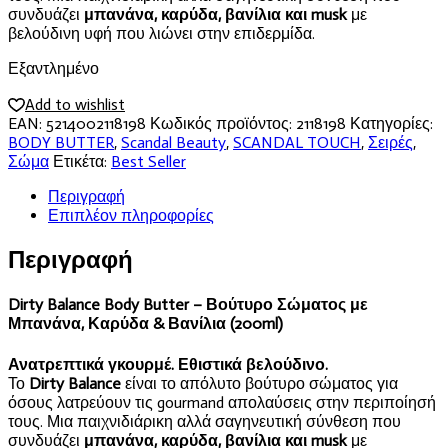
συνδυάζει
μπανάνα, καρύδα, βανίλια και musk
με
βελούδινη υφή που λιώνει στην επιδερμίδα.
Εξαντλημένο
Add to wishlist
EAN:
5214002118198
Κωδικός προϊόντος:
2118198
Κατηγορίες:
BODY BUTTER
,
Scandal Beauty
,
SCANDAL TOUCH
,
Σειρές
,
Σώμα
Ετικέτα:
Best Seller
Περιγραφή
Επιπλέον πληροφορίες
Περιγραφή
Dirty Balance Body Butter – Βούτυρο Σώματος με
Μπανάνα, Καρύδα & Βανίλια (200ml)
Ανατρεπτικά γκουρμέ. Εθιστικά βελούδινο.
Το
Dirty Balance
είναι το απόλυτο βούτυρο σώματος για
όσους λατρεύουν τις gourmand απολαύσεις στην περιποίησή
τους. Μια παιχνιδιάρικη αλλά σαγηνευτική σύνθεση που
συνδυάζει
μπανάνα, καρύδα, βανίλια και musk
με