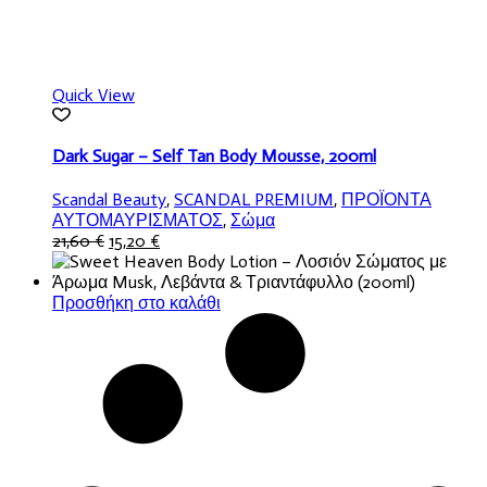
Quick View
Dark Sugar – Self Tan Body Mousse, 200ml
Scandal Beauty
,
SCANDAL PREMIUM
,
ΠΡΟΪΟΝΤΑ
ΑΥΤΟΜΑΥΡΙΣΜΑΤΟΣ
,
Σώμα
Original
Η
21,60
€
15,20
€
price
τρέχουσα
was:
τιμή
21,60 €.
είναι:
Προσθήκη στο καλάθι
15,20 €.