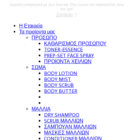
Δωρεάν μεταφορικά με Box Now και Elta Courier για παραγγελίες άνω
τον 39€!
Σύνδεση
Η Εταιρεία
Τα προϊοντα μας
ΠΡΟΣΩΠΟ
ΚΑΘΑΡΙΣΜΟΣ ΠΡΟΣΩΠΟΥ
TONER-ESSENCE
PREP-SET FACE SPRAY
ΠΡΟΙΟΝΤΑ ΧΕΙΛΙΩΝ
ΣΩΜΑ
BODY LOTION
BODY MIST
BODY SCRUB
BODY BUTTER
ΜΑΛΛΙΑ
DRY SHAMPOO
SCRUB ΜΑΛΛΙΩΝ
ΣΑΜΠΟΥΑΝ ΜΑΛΛΙΩΝ
ΜΑΣΚΕΣ ΜΑΛΛΙΩΝ
CONDITIONER ΜΑΛΛΙΩΝ