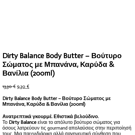
Dirty Balance Body Butter – Βούτυρο
Σώματος με Μπανάνα, Καρύδα &
Βανίλια (200ml)
Original
Η
13,30
€
9,30
€
price
τρέχουσα
was:
τιμή
Dirty Balance Body Butter – Βούτυρο Σώματος με
13,30 €.
είναι:
Μπανάνα, Καρύδα & Βανίλια (200ml)
9,30 €.
Ανατρεπτικά γκουρμέ. Εθιστικά βελούδινο.
Το
Dirty Balance
είναι το απόλυτο βούτυρο σώματος για
όσους λατρεύουν τις gourmand απολαύσεις στην περιποίησή
τους. Μια παιχνιδιάρικη αλλά σαγηνευτική σύνθεση που