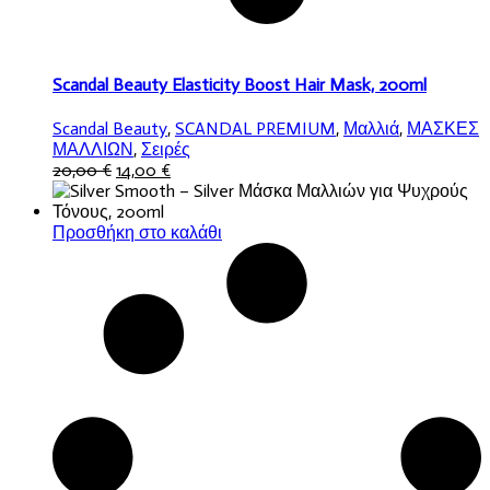
Scandal Beauty Elasticity Boost Hair Mask, 200ml
Scandal Beauty
,
SCANDAL PREMIUM
,
Μαλλιά
,
ΜΑΣΚΕΣ
ΜΑΛΛΙΩΝ
,
Σειρές
Original
Η
20,00
€
14,00
€
price
τρέχουσα
was:
τιμή
20,00 €.
είναι:
Προσθήκη στο καλάθι
14,00 €.