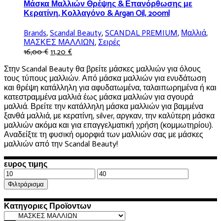
Μάσκα Μαλλιών Θρέψης & Επανόρθωσης με
Κερατίνη, Κολλαγόνο & Argan Oil, 200ml
Brands
,
Scandal Beauty
,
SCANDAL PREMIUM
,
Μαλλιά
,
ΜΑΣΚΕΣ ΜΑΛΛΙΩΝ
,
Σειρές
Original
Η
16,00
€
11,20
€
price
τρέχουσα
Στην Scandal Beauty θα βρείτε μάσκες μαλλιών για όλους
was:
τιμή
τους τύπους μαλλιών. Από μάσκα μαλλιών για ενυδάτωση
16,00 €.
είναι:
και θρέψη κατάλληλη για αφυδατωμένα, ταλαιπωρημένα ή και
11,20 €.
κατεστραμμένα μαλλιά έως μάσκα μαλλιών για σγουρά
μαλλιά. Βρείτε την κατάλληλη μάσκα μαλλιών για βαμμένα
ξανθά μαλλιά, με κερατίνη, silver, αργκαν, την καλύτερη μάσκα
μαλλιών ακόμα και για επαγγελματική χρήση (κομμωτηρίου).
Αναδείξτε τη φυσική ομορφιά των μαλλιών σας με μάσκες
μαλλιών από την Scandal Beauty!
ευρος τιμης
Ελάχιστη
Μέγιστη
τιμή
τιμή
Φιλτράρισμα
Κατηγοριες Προϊοντων