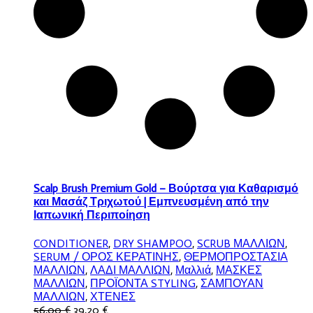
Scalp Brush Premium Gold – Βούρτσα για Καθαρισμό
και Μασάζ Τριχωτού | Εμπνευσμένη από την
Ιαπωνική Περιποίηση
CONDITIONER
,
DRY SHAMPOO
,
SCRUB ΜΑΛΛΙΩΝ
,
SERUM / ΟΡΟΣ ΚΕΡΑΤΙΝΗΣ
,
ΘΕΡΜΟΠΡΟΣΤΑΣΙΑ
ΜΑΛΛΙΩΝ
,
ΛΑΔΙ ΜΑΛΛΙΩΝ
,
Μαλλιά
,
ΜΑΣΚΕΣ
ΜΑΛΛΙΩΝ
,
ΠΡΟΪΟΝΤΑ STYLING
,
ΣΑΜΠΟΥΑΝ
ΜΑΛΛΙΩΝ
,
ΧΤΕΝΕΣ
Original
Η
56,00
€
39,20
€