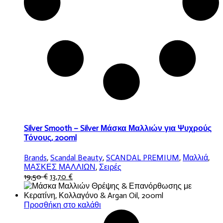
Silver Smooth – Silver Μάσκα Μαλλιών για Ψυχρούς
Τόνους, 200ml
Brands
,
Scandal Beauty
,
SCANDAL PREMIUM
,
Μαλλιά
,
ΜΑΣΚΕΣ ΜΑΛΛΙΩΝ
,
Σειρές
Original
Η
19,50
€
13,70
€
price
τρέχουσα
was:
τιμή
19,50 €.
είναι:
Προσθήκη στο καλάθι
13,70 €.