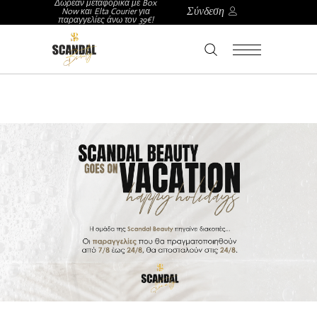
Δωρεάν μεταφορικά με Box
Σύνδεση
Now και Elta Courier για
παραγγελίες άνω τον 39€!