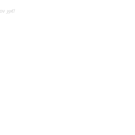
ον 39€!