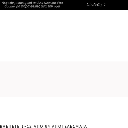
Δωρεάν μεταφορικά με Box Now και Elta
Σύνδεση
Courier για παραγγελίες άνω τον 39€!
DARK SUGAR
GIFT BOX
ΣΗΜΕΙΑ ΠΩΛΗΣΗΣ
Η ΕΤΑΙΡΕΊΑ
ΤΑ ΠΡΟΪΟΝΤΑ ΜΑΣ
ΧΟΝΔΡΙΚΗ
DARK SUGAR
GIFT BOX
ΣΗΜΕΙΑ ΠΩΛΗΣΗΣ
ΧΟΝΔΡΙΚΗ
Δεν υπάρχουν προϊόντα στο
καλάθι.
ΒΛΈΠΕΤΕ 1–12 ΑΠΌ 84 ΑΠΟΤΕΛΈΣΜΑΤΑ