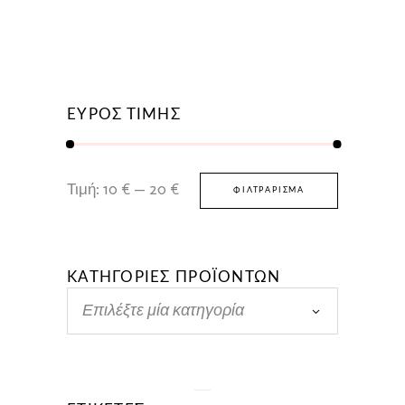
WAS:
ΤΙΜΉ
26,00 €.
ΕΊΝΑΙ:
18,20 €.
ΕΥΡΟΣ ΤΙΜΗΣ
Ελάχιστη
Μέγιστη
Τιμή:
10 €
—
20 €
ΦΙΛΤΡΆΡΙΣΜΑ
τιμή
τιμή
ΚΑΤΗΓΟΡΙΕΣ ΠΡΟΪΟΝΤΩΝ
Επιλέξτε μία κατηγορία