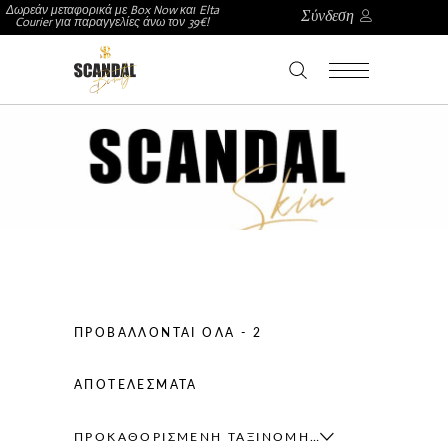
Δωρεάν μεταφορικά με Box Now και Elta
Σύνδεση
Courier για παραγγελίες άνω τον 39€!
ΠΡΟΒΆΛΛΟΝΤΑΙ ΌΛΑ - 2
ΑΠΟΤΕΛΈΣΜΑΤΑ
ΠΡΟΚΑΘΟΡΙΣΜΈΝΗ ΤΑΞΙΝΌΜΗΣΗ