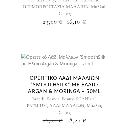
Scandal Beauty
SCANDAL PREMIUM
,
,
ΘΕΡΜΟΠΡΟΣΤΑΣΙΑ ΜΑΛΛΙΩΝ
Μαλλιά
Σειρές
ORIGINAL
Η
23,00
€
16,10
€
PRICE
ΤΡΈΧΟΥΣΑ
WAS:
ΤΙΜΉ
23,00 €.
ΕΊΝΑΙ:
16,10 €.
ΘΡΕΠΤΙΚΌ ΛΆΔΙ ΜΑΛΛΙΏΝ
“SMOOTHSILK” ΜΕ ΈΛΑΙΟ
ARGAN & MORINGA – 50ML
,
,
Brands
Scandal Beauty
SCANDAL
,
,
,
PREMIUM
ΛΑΔΙ ΜΑΛΛΙΩΝ
Μαλλιά
Σειρές
ORIGINAL
Η
26,00
€
18,20
€
PRICE
ΤΡΈΧΟΥΣΑ