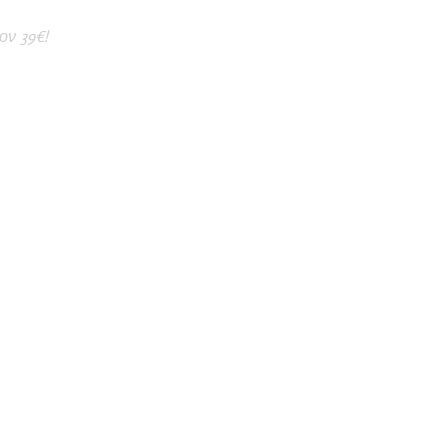
ον 39€!