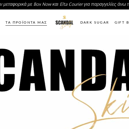
 μεταφορικά με Box Now και Elta Courier για παραγγελίες άνω τ
ΤΑ ΠΡΟΪΟΝΤΑ ΜΑΣ
DARK SUGAR
GIFT 