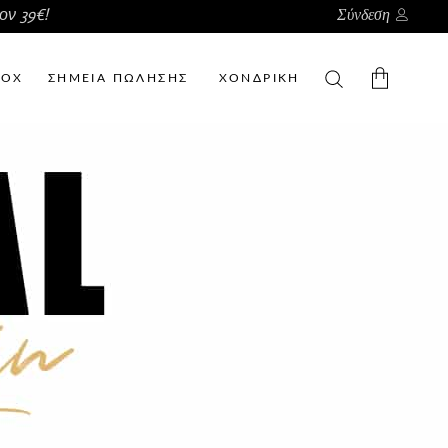
ον 39€!
Σύνδεση
BOX
ΣΗΜΕΙΑ ΠΩΛΗΣΗΣ
ΧΟΝΔΡΙΚΗ
Δεν υπάρχουν προϊόντα στο
καλάθι.