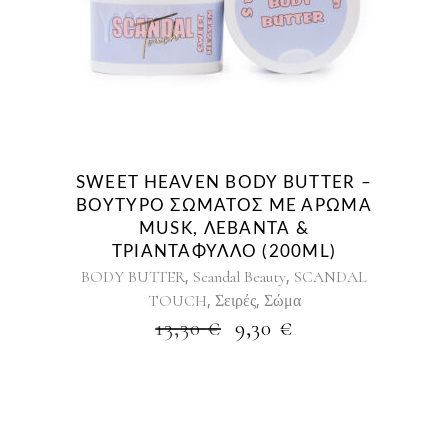
SWEET HEAVEN BODY BUTTER –
ΒΟΎΤΥΡΟ ΣΏΜΑΤΟΣ ΜΕ ΆΡΩΜΑ
MUSK, ΛΕΒΆΝΤΑ &
ΤΡΙΑΝΤΆΦΥΛΛΟ (200ML)
,
,
BODY BUTTER
Scandal Beauty
SCANDAL
,
,
TOUCH
Σειρές
Σώμα
ORIGINAL
Η
13,30
€
9,30
€
PRICE
ΤΡΈΧΟΥΣΑ
WAS:
ΤΙΜΉ
13,30 €.
ΕΊΝΑΙ:
9,30 €.