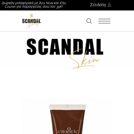
Δωρεάν μεταφορικά με Box Now και Elta
Σύνδεση
Courier για παραγγελίες άνω τον 39€!