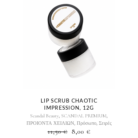
LIP SCRUB CHAOTIC
IMPRESSION, 12G
,
,
Scandal Beauty
SCANDAL PREMIUM
,
,
ΠΡΟΙΟΝΤΑ ΧΕΙΛΙΩΝ
Πρόσωπο
Σειρές
ORIGINAL
Η
11,50
€
8,00
€
PRICE
ΤΡΈΧΟΥΣΑ