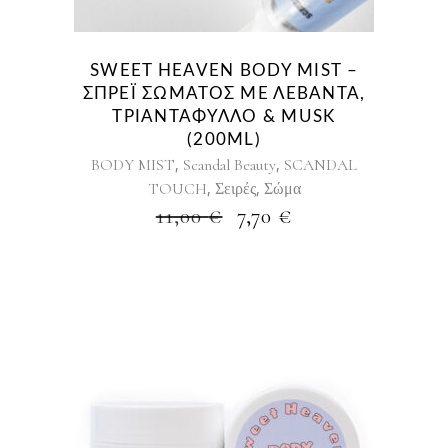
SWEET HEAVEN BODY MIST –
ΣΠΡΈΙ ΣΏΜΑΤΟΣ ΜΕ ΛΕΒΆΝΤΑ,
ΤΡΙΑΝΤΆΦΥΛΛΟ & MUSK
(200ML)
,
,
BODY MIST
Scandal Beauty
SCANDAL
,
,
TOUCH
Σειρές
Σώμα
ORIGINAL
Η
11,00
€
7,70
€
PRICE
ΤΡΈΧΟΥΣΑ
WAS:
ΤΙΜΉ
11,00 €.
ΕΊΝΑΙ:
7,70 €.