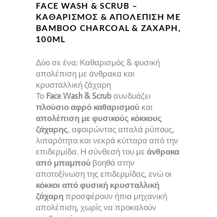
26,00 €.
ΕΊΝΑΙ:
FACE WASH & SCRUB –
18,20 €.
ΚΑΘΑΡΙΣΜΌΣ & ΑΠΟΛΈΠΙΣΗ ΜΕ
BAMBOO CHARCOAL & ΖΆΧΑΡΗ,
100ML
Δύο σε ένα: Καθαρισμός & φυσική
απολέπιση με άνθρακα και
κρυσταλλική ζάχαρη
Το
Face Wash & Scrub
συνδυάζει
πλούσιο αφρό καθαρισμού
και
απολέπιση με φυσικούς κόκκους
ζάχαρης
, αφαιρώντας απαλά ρύπους,
λιπαρότητα και νεκρά κύτταρα από την
επιδερμίδα. Η σύνθεσή του με
άνθρακα
από μπαμπού
βοηθά στην
αποτοξίνωση της επιδερμίδας, ενώ οι
κόκκοι από φυσική κρυσταλλική
ζάχαρη
προσφέρουν ήπια μηχανική
απολέπιση, χωρίς να προκαλούν