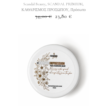
,
,
Scandal Beauty
SCANDAL PREMIUM
,
ΚΑΘΑΡΙΣΜΟΣ ΠΡΟΣΩΠΟΥ
Πρόσωπο
ORIGINAL
Η
34,00
€
23,80
€
PRICE
ΤΡΈΧΟΥΣΑ
WAS:
ΤΙΜΉ
34,00 €.
ΕΊΝΑΙ:
23,80 €.