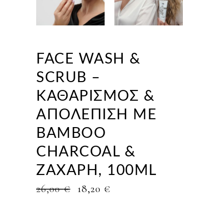
FACE WASH &
SCRUB –
ΚΑΘΑΡΙΣΜΌΣ &
ΑΠΟΛΈΠΙΣΗ ΜΕ
BAMBOO
CHARCOAL &
ΖΆΧΑΡΗ, 100ML
ORIGINAL
Η
26,00
€
18,20
€
PRICE
ΤΡΈΧΟΥΣΑ
WAS:
ΤΙΜΉ