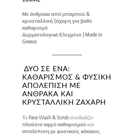
Με άνθρακα από μπαμπού &
κρυσταλλική ζάχαρη για βαθύ
καθαρισμό
Δερματολογικά Ελεγμένο | Made in
Greece
ΔΎΟ ΣΕ ΈΝΑ:
ΚΑΘΑΡΙΣΜΌΣ & ΦΥΣΙΚΉ
ΑΠΟΛΈΠΙΣΗ ΜΕ
ΆΝΘΡΑΚΑ ΚΑΙ
ΚΡΥΣΤΑΛΛΙΚΉ ΖΆΧΑΡΗ
Το
Face Wash & Scrub
συνδυάζει
πλούσιο αφρό καθαρισμού
και
απολέπιση με φυσικούς κόκκους