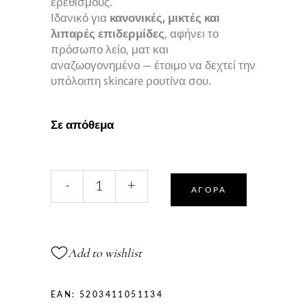
ερεθισμούς.
Ιδανικό για
κανονικές, μικτές και
λιπαρές επιδερμίδες
, αφήνει το
πρόσωπο λείο, ματ και
αναζωογονημένο — έτοιμο να δεχτεί την
υπόλοιπη skincare ρουτίνα σου.
Σε απόθεμα
Face
-
+
Wash
ΑΓΟΡΆ
&
Scrub
–
Add to wishlist
Καθαρισμός
&
Απολέπιση
EAN:
5203411051134
με