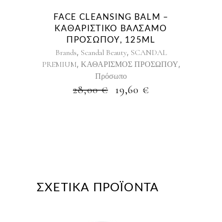
FACE CLEANSING BALM –
ΚΑΘΑΡΙΣΤΙΚΌ ΒΆΛΣΑΜΟ
ΠΡΟΣΏΠΟΥ, 125ML
,
,
Brands
Scandal Beauty
SCANDAL
,
,
PREMIUM
ΚΑΘΑΡΙΣΜΟΣ ΠΡΟΣΩΠΟΥ
Πρόσωπο
ORIGINAL
Η
28,00
€
19,60
€
PRICE
ΤΡΈΧΟΥΣΑ
WAS:
ΤΙΜΉ
28,00 €.
ΕΊΝΑΙ:
19,60 €.
ΣΧΕΤΙΚΆ ΠΡΟΪΌΝΤΑ