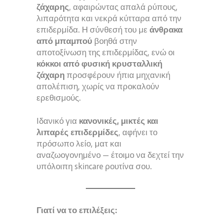
ζάχαρης
, αφαιρώντας απαλά ρύπους,
λιπαρότητα και νεκρά κύτταρα από την
επιδερμίδα. Η σύνθεσή του με
άνθρακα
από μπαμπού
βοηθά στην
αποτοξίνωση της επιδερμίδας, ενώ οι
κόκκοι από φυσική κρυσταλλική
ζάχαρη
προσφέρουν ήπια μηχανική
απολέπιση, χωρίς να προκαλούν
ερεθισμούς.
Ιδανικό για
κανονικές, μικτές και
λιπαρές επιδερμίδες
, αφήνει το
πρόσωπο λείο, ματ και
αναζωογονημένο — έτοιμο να δεχτεί την
υπόλοιπη skincare ρουτίνα σου.
Γιατί να το επιλέξεις: